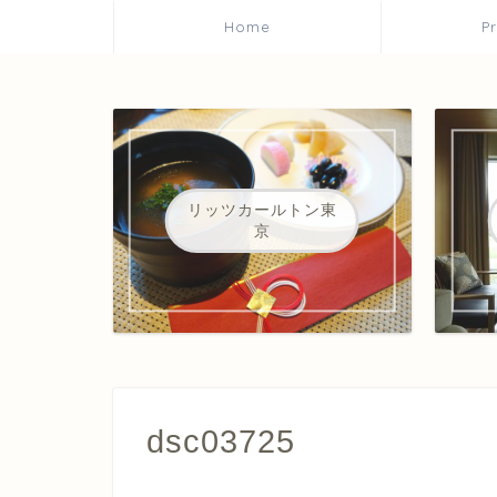
Home
P
リッツカールトン東
京
dsc03725