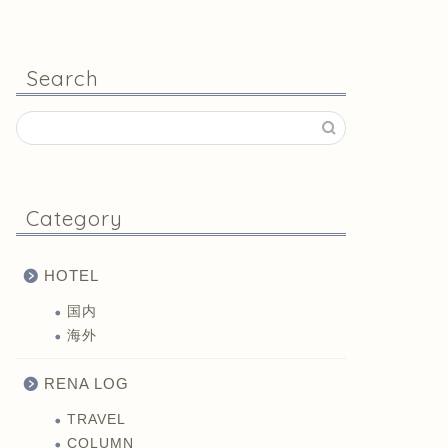
Search
Category
HOTEL
国内
海外
RENA LOG
TRAVEL
COLUMN