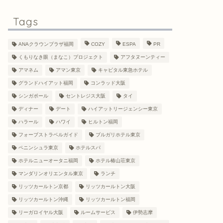
Tags
ANAクラウンプラザ福岡
COZY
ESPA
PR
くもりなき眼（まなこ）プロジェクト
アフタヌーンティー
アマネム
アマン東京
キャピタル東急ホテル
グランドハイアット福岡
コンラッド大阪
シンガポール
セントレジス大阪
タイ
ディナー
デート
ハイアットリージェンシー東京
ハラール
ハワイ
ヒルトン福岡
フォーブストラベルガイド
ブルガリホテル東京
ペニンシュラ東京
ホテルスパ
ホテルニューオータニ福岡
ホテル椿山荘東京
マンダリンオリエンタル東京
ランチ
リッツカールトン京都
リッツカールトン大阪
リッツカールトン沖縄
リッツカールトン福岡
リーガロイヤル大阪
ルームサービス
伊勢志摩