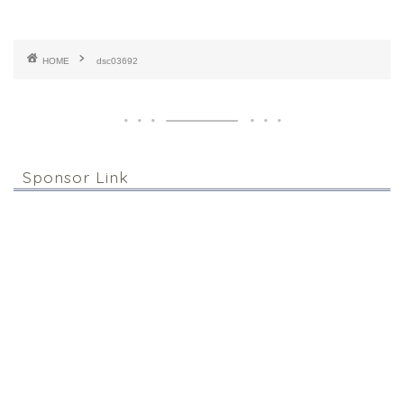
HOME
dsc03692
Sponsor Link