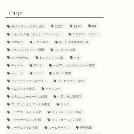
Tags
ANAクラウンプラザ福岡
COZY
ESPA
PR
くもりなき眼（まなこ）プロジェクト
アフタヌーンティー
アマネム
アマン東京
キャピタル東急ホテル
グランドハイアット福岡
コンラッド大阪
シンガポール
セントレジス大阪
タイ
ディナー
デート
ハイアットリージェンシー東京
ハラール
ハワイ
ヒルトン福岡
フォーブストラベルガイド
ブルガリホテル東京
ペニンシュラ東京
ホテルスパ
ホテルニューオータニ福岡
ホテル椿山荘東京
マンダリンオリエンタル東京
ランチ
リッツカールトン京都
リッツカールトン大阪
リッツカールトン沖縄
リッツカールトン福岡
リーガロイヤル大阪
ルームサービス
伊勢志摩