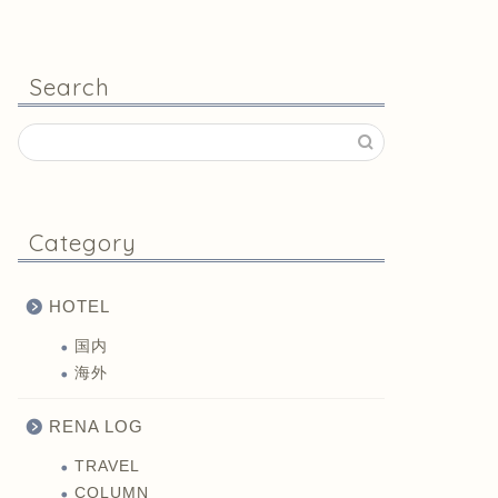
Search
Category
HOTEL
国内
海外
RENA LOG
TRAVEL
COLUMN