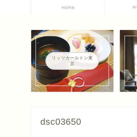
Home
P
リッツカールトン東
京
dsc03650