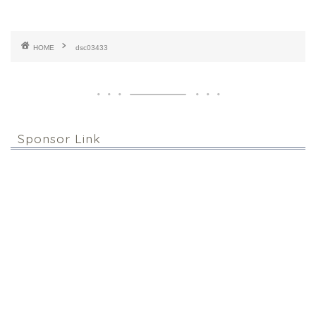
HOME
dsc03433
Sponsor Link