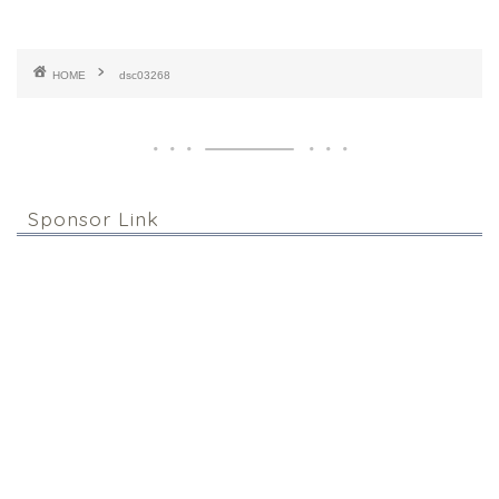
HOME
dsc03268
Sponsor Link