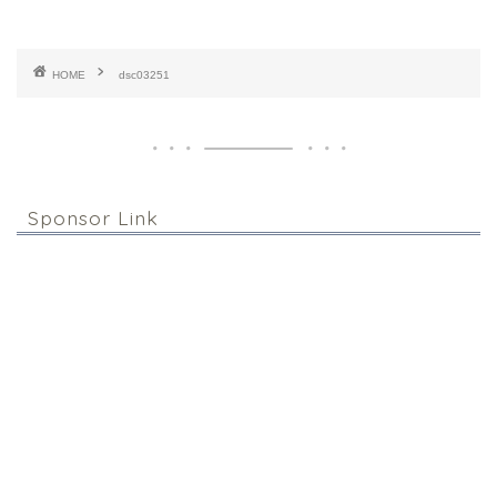
HOME
dsc03251
Sponsor Link