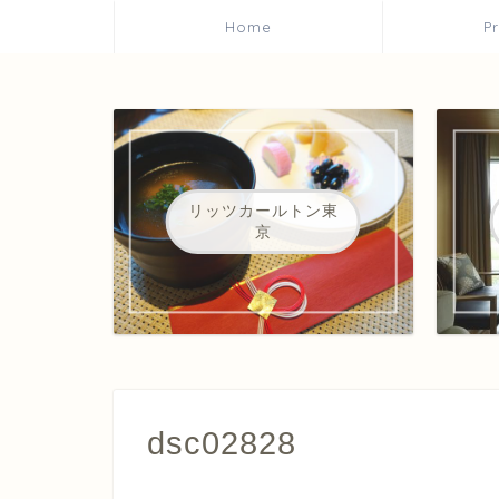
Home
P
リッツカールトン東
京
dsc02828