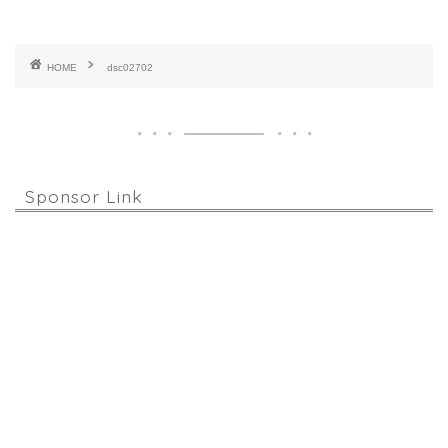
HOME
dsc02702
Sponsor Link