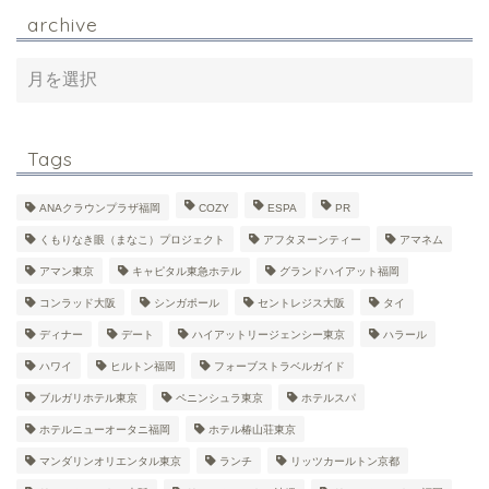
archive
Tags
ANAクラウンプラザ福岡
COZY
ESPA
PR
くもりなき眼（まなこ）プロジェクト
アフタヌーンティー
アマネム
アマン東京
キャピタル東急ホテル
グランドハイアット福岡
コンラッド大阪
シンガポール
セントレジス大阪
タイ
ディナー
デート
ハイアットリージェンシー東京
ハラール
ハワイ
ヒルトン福岡
フォーブストラベルガイド
ブルガリホテル東京
ペニンシュラ東京
ホテルスパ
ホテルニューオータニ福岡
ホテル椿山荘東京
マンダリンオリエンタル東京
ランチ
リッツカールトン京都