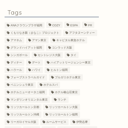
Tags
ANAクラウンプラザ福岡
COZY
ESPA
PR
くもりなき眼（まなこ）プロジェクト
アフタヌーンティー
アマネム
アマン東京
キャピタル東急ホテル
グランドハイアット福岡
コンラッド大阪
シンガポール
セントレジス大阪
タイ
ディナー
デート
ハイアットリージェンシー東京
ハラール
ハワイ
ヒルトン福岡
フォーブストラベルガイド
ブルガリホテル東京
ペニンシュラ東京
ホテルスパ
ホテルニューオータニ福岡
ホテル椿山荘東京
マンダリンオリエンタル東京
ランチ
リッツカールトン京都
リッツカールトン大阪
リッツカールトン沖縄
リッツカールトン福岡
リーガロイヤル大阪
ルームサービス
伊勢志摩