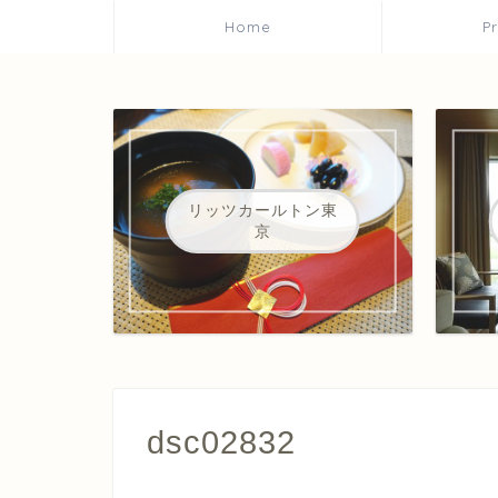
Home
P
リッツカールトン東
京
dsc02832