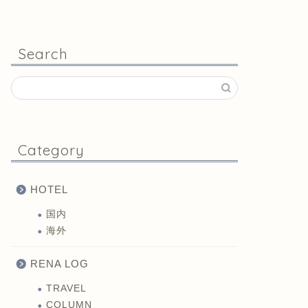
Search
Category
HOTEL
国内
海外
RENA LOG
TRAVEL
COLUMN