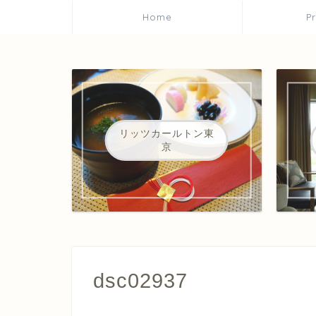
Home
P
リッツカールトン東
京
dsc02937