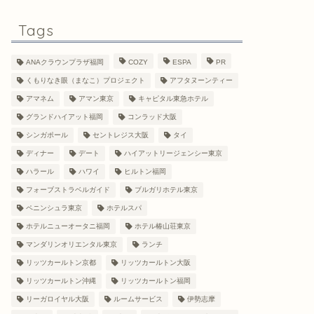
Tags
ANAクラウンプラザ福岡
COZY
ESPA
PR
くもりなき眼（まなこ）プロジェクト
アフタヌーンティー
アマネム
アマン東京
キャピタル東急ホテル
グランドハイアット福岡
コンラッド大阪
シンガポール
セントレジス大阪
タイ
ディナー
デート
ハイアットリージェンシー東京
ハラール
ハワイ
ヒルトン福岡
フォーブストラベルガイド
ブルガリホテル東京
ペニンシュラ東京
ホテルスパ
ホテルニューオータニ福岡
ホテル椿山荘東京
マンダリンオリエンタル東京
ランチ
リッツカールトン京都
リッツカールトン大阪
リッツカールトン沖縄
リッツカールトン福岡
リーガロイヤル大阪
ルームサービス
伊勢志摩