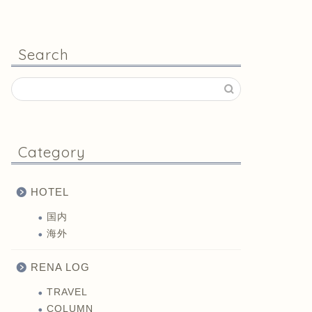
Search
Category
HOTEL
国内
海外
RENA LOG
TRAVEL
COLUMN