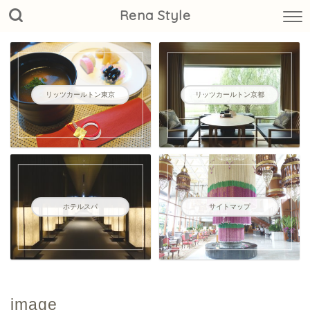
Rena Style
リッツカールトン東京
リッツカールトン京都
ホテルスパ
サイトマップ
image