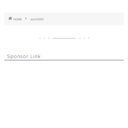
HOME
dsc03065
Sponsor Link