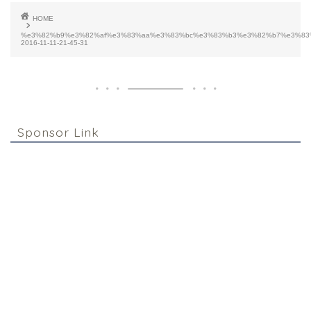
HOME
%e3%82%b9%e3%82%af%e3%83%aa%e3%83%bc%e3%83%b3%e3%82%b7%e3%83
2016-11-11-21-45-31
Sponsor Link