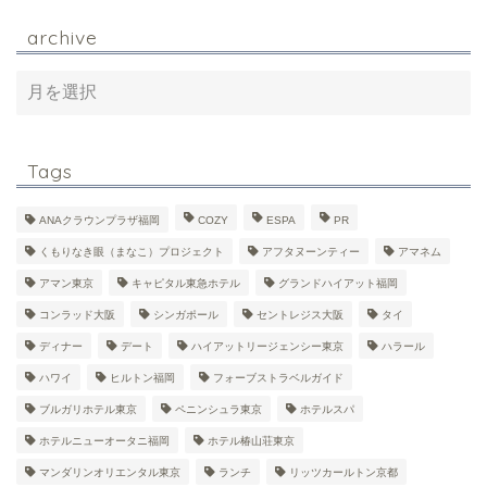
archive
Tags
ANAクラウンプラザ福岡
COZY
ESPA
PR
くもりなき眼（まなこ）プロジェクト
アフタヌーンティー
アマネム
アマン東京
キャピタル東急ホテル
グランドハイアット福岡
コンラッド大阪
シンガポール
セントレジス大阪
タイ
ディナー
デート
ハイアットリージェンシー東京
ハラール
ハワイ
ヒルトン福岡
フォーブストラベルガイド
ブルガリホテル東京
ペニンシュラ東京
ホテルスパ
ホテルニューオータニ福岡
ホテル椿山荘東京
マンダリンオリエンタル東京
ランチ
リッツカールトン京都