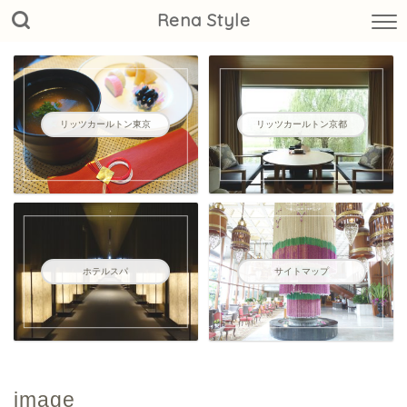
Rena Style
リッツカールトン東京
リッツカールトン京都
ホテルスパ
サイトマップ
image