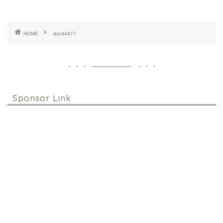
HOME
dsc04477
Sponsor Link