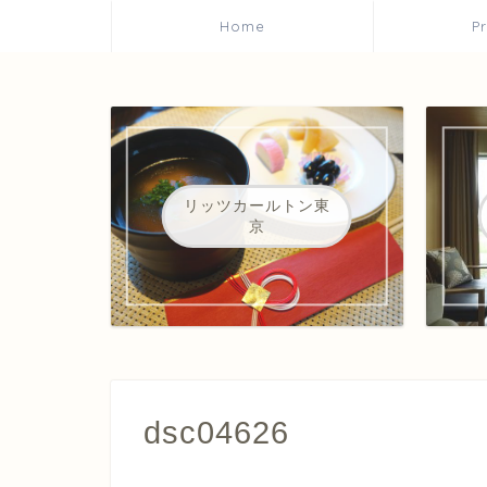
Home
P
リッツカールトン東
京
dsc04626