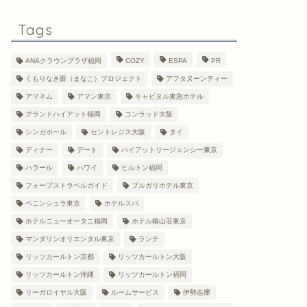
Tags
ANAクラウンプラザ福岡
COZY
ESPA
PR
くもりなき眼（まなこ）プロジェクト
アフタヌーンティー
アマネム
アマン東京
キャピタル東急ホテル
グランドハイアット福岡
コンラッド大阪
シンガポール
セントレジス大阪
タイ
ディナー
デート
ハイアットリージェンシー東京
ハラール
ハワイ
ヒルトン福岡
フォーブストラベルガイド
ブルガリホテル東京
ペニンシュラ東京
ホテルスパ
ホテルニューオータニ福岡
ホテル椿山荘東京
マンダリンオリエンタル東京
ランチ
リッツカールトン京都
リッツカールトン大阪
リッツカールトン沖縄
リッツカールトン福岡
リーガロイヤル大阪
ルームサービス
伊勢志摩