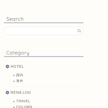
Search
Category
HOTEL
国内
海外
RENA LOG
TRAVEL
COLUMN