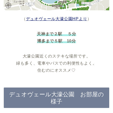
（
デュオヴェール大濠公園HPより
）
天神まで２駅 ５分
博多まで５駅 10分
大濠公園近くのステキな場所です。
緑も多く、電車やバスでの利便性もよく。
住むのにオススメ♡
デュオヴェール大濠公園 お部屋の
様子